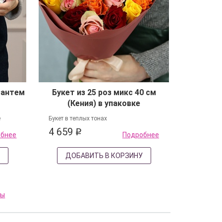
зантем
Букет из 25 роз микс 40 см
(Кения) в упаковке
е
Букет в теплых тонах
4 659
q
обнее
Подробнее
У
ДОБАВИТЬ В КОРЗИНУ
ты