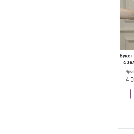
Букет
с зе
Ярки
4 