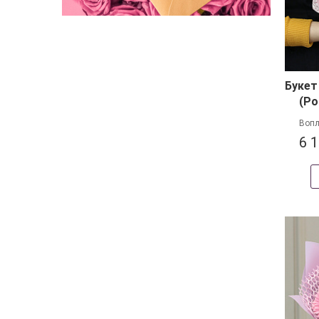
Букет
(Ро
Вопл
6 