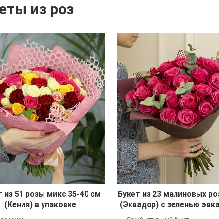
еты из роз
т из 51 розы микс 35-40 см
Букет из 23 малиновых ро
(Кения) в упаковке
(Эквадор) с зеленью эвк