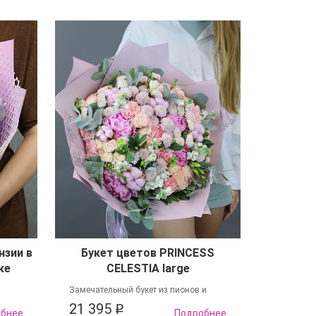
нзии в
Букет цветов PRINCESS
ке
CELESTIA large
Замечательный букет из пионов и
хризантем
21 395
q
обнее
Подробнее