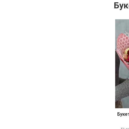
Бук
Буке