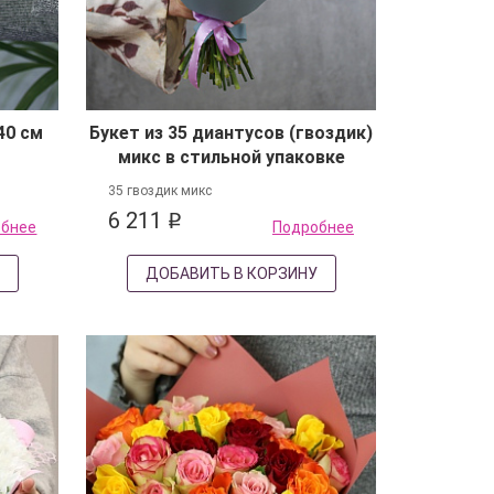
40 см
Букет из 35 диантусов (гвоздик)
микс в стильной упаковке
35 гвоздик микс
6 211
q
обнее
Подробнее
У
ДОБАВИТЬ В КОРЗИНУ