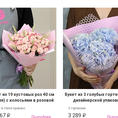
т из 19 кустовых роз 40 см
Букет из 3 голубых горте
ия) с колосьями в розовой
дизайнерской упаков
упаковке
т в стиле прованс
3 гортензии
667
3 289
q
q
Подробнее
Подр