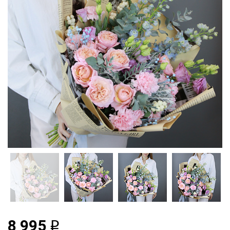
8 995
q