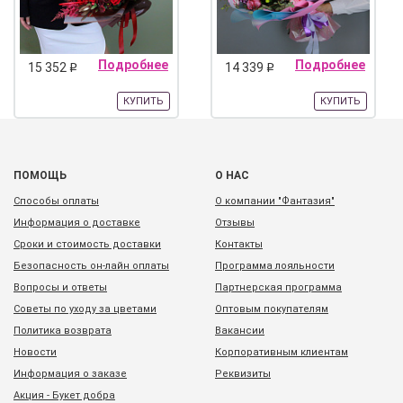
Подробнее
Подробнее
15 352
14 339
q
q
КУПИТЬ
КУПИТЬ
ПОМОЩЬ
О НАС
Способы оплаты
О компании "Фантазия"
Информация о доставке
Отзывы
Сроки и стоимость доставки
Контакты
Безопасность он-лайн оплаты
Программа лояльности
Вопросы и ответы
Партнерская программа
Советы по уходу за цветами
Оптовым покупателям
Политика возврата
Вакансии
Новости
Корпоративным клиентам
Информация о заказе
Реквизиты
Акция - Букет добра