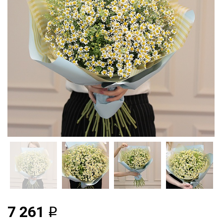
7 261
q