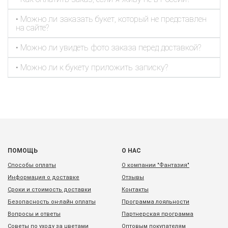
• Можно ли заказать букет, который не представлен
на сайте?
• Можно ли увидеть фото заказа перед доставкой?
• Можно ли к букету приложить записку?
ПОМОЩЬ
О НАС
Способы оплаты
О компании "Фантазия"
Информация о доставке
Отзывы
Сроки и стоимость доставки
Контакты
Безопасность он-лайн оплаты
Программа лояльности
Вопросы и ответы
Партнерская программа
Советы по уходу за цветами
Оптовым покупателям