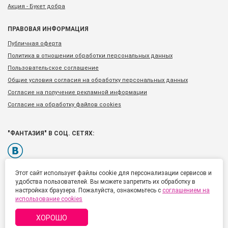
Акция - Букет добра
ПРАВОВАЯ ИНФОРМАЦИЯ
Публичная оферта
Политика в отношении обработки персональных данных
Пользовательское соглашение
Общие условия согласия на обработку персональных данных
Согласие на получение рекламной информации
Согласие на обработку файлов cookies
"ФАНТАЗИЯ" В СОЦ. СЕТЯХ:
Этот сайт использует файлы cookie для персонализации сервисов и
удобства пользователей. Вы можете запретить их обработку в
Тел.: +7 (812) 777 92 00
настройках браузера. Пожалуйста, ознакомьтесь с
соглашением на
использование cookies
Россия, Санкт-Петербург
Список адресов
ХОРОШО