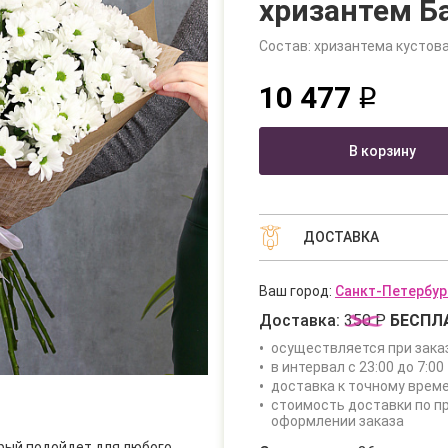
хризантем Б
Состав: хризантема кустовая
10 477
q
В корзину
ДОСТАВКА
Ваш город:
Санкт-Петербур
Доставка:
350 Р
БЕСПЛ
осуществляется при зака
в интервал с 23:00 до 7:00 
доставка к точному врем
стоимость доставки по п
оформлении заказа
рый подойдет для любого