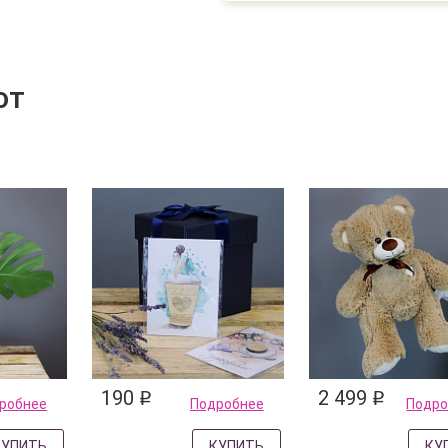
ют
190
2 499
q
q
робнее
Подробнее
Подро
КУПИТЬ
КУПИТЬ
КУ