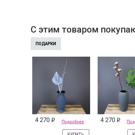
С этим товаром покупа
ПОДАРКИ
4 270
4 270
q
q
Подробнее
Под
КУПИТЬ