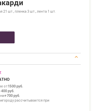
акарди
 21 шт., пленка 3 шт., лента 1 шт.
г
АТНО
зе от
1500 руб.
-
400 руб.
ени
+700 руб.
ригороду рассчитывается при