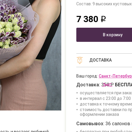
Состав: 9 высоких кустовых
7 380
q
В корзину
ДОСТАВКА
Ваш город:
Санкт-Петербур
Доставка:
350 Р
БЕСПЛ
осуществляется при зака
в интервал с 23:00 до 7:00 
доставка к точному врем
стоимость доставки по п
оформлении заказа
Самовывоз:
36 салонов 
дость и восторг любимой
бесплатно при любой сто