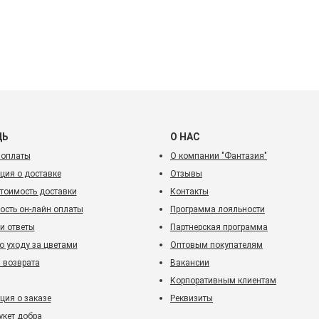
ЩЬ
О НАС
 оплаты
О компании "Фантазия"
ия о доставке
Отзывы
стоимость доставки
Контакты
ость он-лайн оплаты
Программа лояльности
и ответы
Партнерская программа
о уходу за цветами
Оптовым покупателям
 возврата
Вакансии
Корпоративным клиентам
ия о заказе
Реквизиты
укет добра