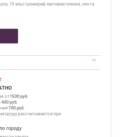
 роз, 10 альстромерий, матовая пленка, лента.
г
АТНО
зе от
1500 руб.
-
400 руб.
ени
+700 руб.
ригороду рассчитывается при
по городу
имости заказа