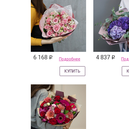
6 168
4 837
q
q
Подробнее
Под
КУПИТЬ