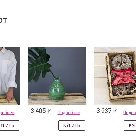
ют
3 405
3 237
q
q
робнее
Подробнее
Подро
КУПИТЬ
КУПИТЬ
КУ