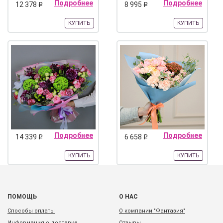
Подробнее
Подробнее
12 378
8 995
q
q
КУПИТЬ
КУПИТЬ
Подробнее
Подробнее
14 339
6 658
q
q
КУПИТЬ
КУПИТЬ
ПОМОЩЬ
О НАС
Способы оплаты
О компании "Фантазия"
Информация о доставке
Отзывы