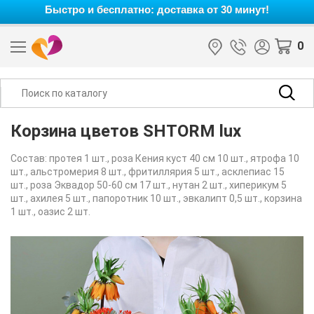
Быстро и бесплатно: доставка от 30 минут!
0
Корзина цветов SHTORM lux
Состав: протея 1 шт., роза Кения куст 40 см 10 шт., ятрофа 10
шт., альстромерия 8 шт., фритиллярия 5 шт., асклепиас 15
шт., роза Эквадор 50-60 см 17 шт., нутан 2 шт., хиперикум 5
шт., ахилея 5 шт., папоротник 10 шт., эвкалипт 0,5 шт., корзина
1 шт., оазис 2 шт.