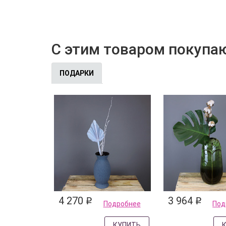
С этим товаром покупа
ПОДАРКИ
4 270
3 964
q
q
Подробнее
Под
КУПИТЬ