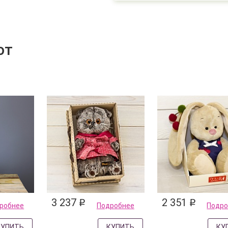
ют
3 237
2 351
q
q
робнее
Подробнее
Подро
КУПИТЬ
КУПИТЬ
КУ