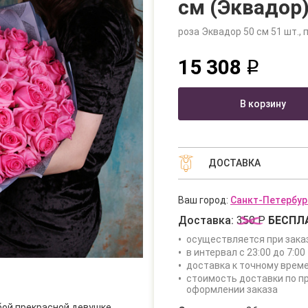
см (Эквадор)
роза Эквадор 50 см 51 шт., п
15 308
q
В корзину
ДОСТАВКА
Ваш город:
Санкт-Петербур
Доставка:
350 Р
БЕСПЛ
осуществляется при зака
в интервал с 23:00 до 7:00 
доставка к точному врем
стоимость доставки по п
оформлении заказа
бой прекрасной девушке.