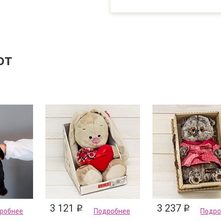
ют
3 121
3 237
q
q
робнее
Подробнее
Подро