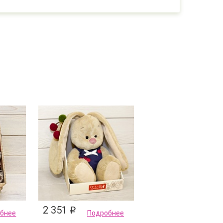
2 351
q
бнее
Подробнее