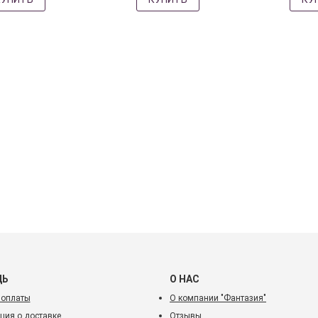
ЩЬ
О НАС
 оплаты
О компании "Фантазия"
ия о доставке
Отзывы