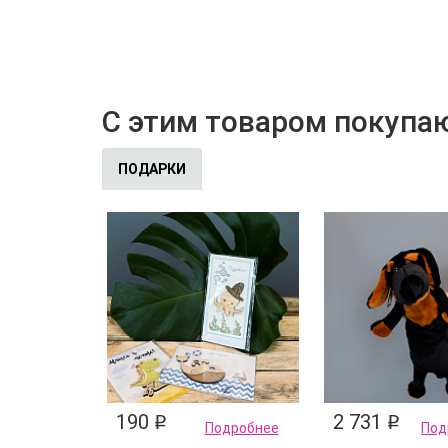
С этим товаром покупа
ПОДАРКИ
190
2 731
q
q
Подробнее
Под