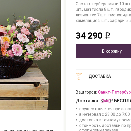
Состав: гербера мини 10 шт.
шт., маттиола 8 шт., гвоздик
лизиантус 7 шт., пионовидна
хамелация 5 шт., сафари 5 шт
34 290
q
В корзину
ДОСТАВКА
Ваш город:
Санкт-Петербур
Доставка:
350 Р
БЕСПЛ
осуществляется при зака
в интервал с 23:00 до 7:00 
доставка к точному врем
стоимость доставки по п
оформлении заказа
м дополнением к основному