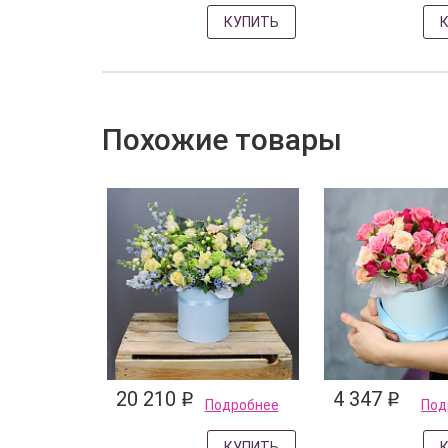
КУПИТЬ
Похожие товары
20 210
4 347
q
q
Подробнее
Под
КУПИТЬ